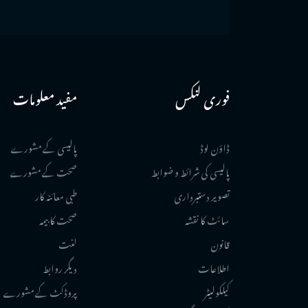
فوری لنکس
مفید معلومات
ڈاؤن لوڈ
پالیسی کے مشورے
پالیسی کی شرائط و ضوابط
صحت کے مشورے
تصویر دستبرداری
طبی معائنہ کار
سائٹ کا نقشہ
صحت کا بیمہ
قانون
لغت
اطلاعات
دیگر روابط
کیلکولیٹر
پروڈکٹ کے مشورے