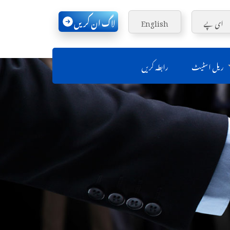
لاگ ان کریں
ای پے
English
ریل اسٹیٹ
رابطہ کریں