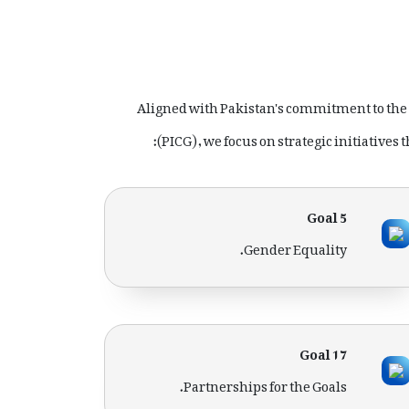
Aligned with Pakistan's commitment to the
(PICG), we focus on strategic initiatives 
Goal 5
Gender Equality.
Goal 17
Partnerships for the Goals.