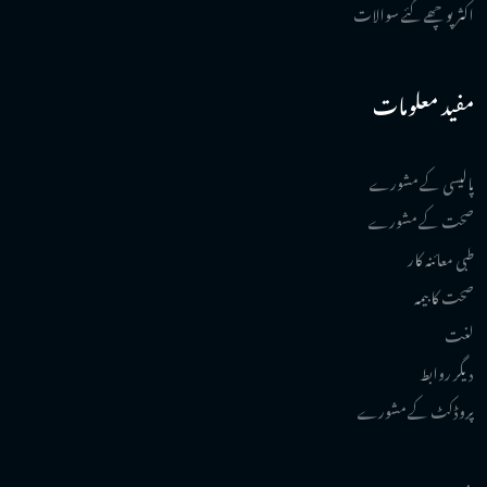
اکثر پوچھے گئے سوالات
مفید معلومات
پالیسی کے مشورے
صحت کے مشورے
طبی معائنہ کار
صحت کا بیمہ
لغت
دیگر روابط
پروڈکٹ کے مشورے