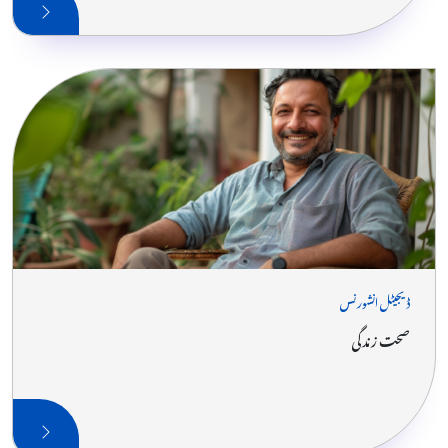
ڈیجیٹل انشورنس
صحت زندگی