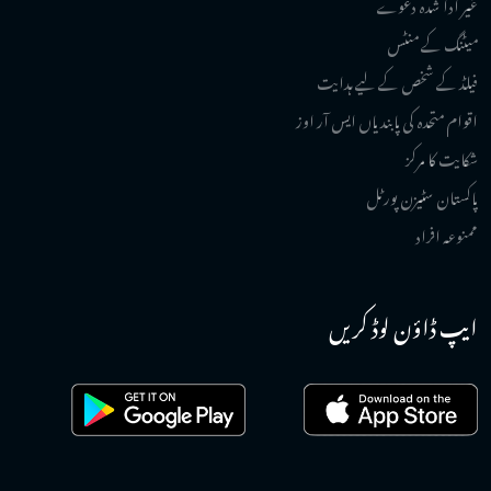
غیر ادا شدہ دعوے
میٹنگ کے منٹس
فیلڈ کے شخص کے لیے ہدایت
اقوام متحدہ کی پابندیاں ایس آر اوز
شکایت کا مرکز
پاکستان سٹیزن پورٹل
ممنوعہ افراد
ایپ ڈاؤن لوڈ کریں