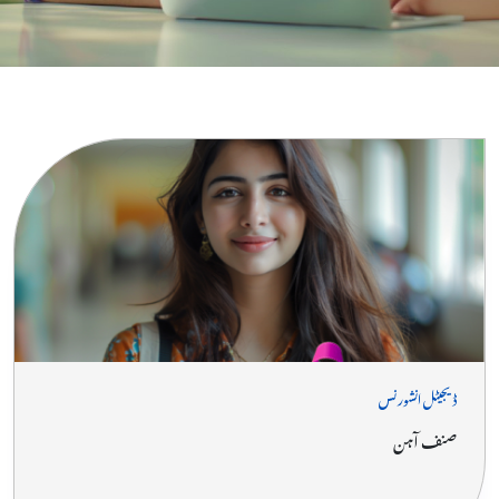
ہی اپنے گھر کے آرام سے پریشانی سے پاک انشورنس شاپنگ کا تجربہ کریں!
ڈیجیٹل انشورنس
صنف آہن