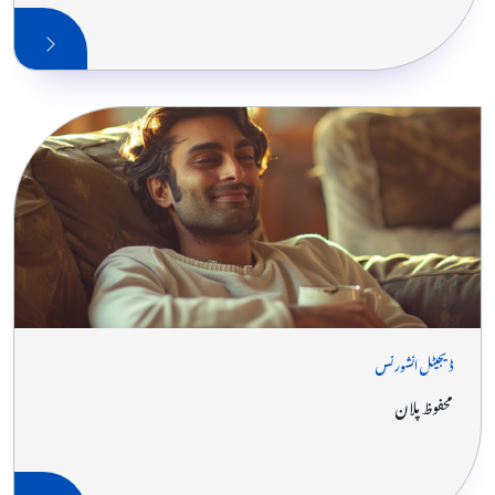
ڈیجیٹل انشورنس
محفوظ پلان