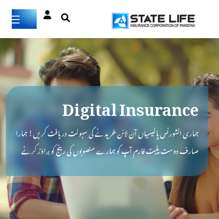
Digital Insurance
ہماری انشورنس پالیسیاں آن لائن خریدنے کی سہولت دریافت کریں! ہمارا
صارف دوست پلیٹ فارم آپ کو ہمارے منصوبوں کی رینج کو براؤز کرنے
اور اپنی ضروریات کے مطابق ایک کو منتخب کرنے کی اجازت دیتا ہے۔
تجویز کی تفصیلات کو بغیر کسی رکاوٹ کے مکمل کریں، محفوظ آن لائن ادائیگیاں
کریں، اور مکمل بیمہ ہونے کے ساتھ ذہنی سکون سے لطف اندوز ہوں۔ آج