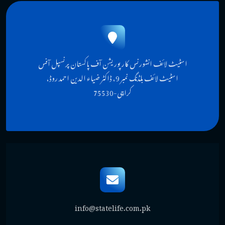
اسٹیٹ لائف انشورنس کارپوریشن آف پاکستان پرنسپل آفس
اسٹیٹ لائف بلڈنگ نمبر 9، ڈاکٹر ضیاء الدین احمد روڈ،
کراچی-75530
info@statelife.com.pk