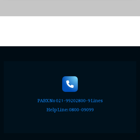
PABX No 021-99202800-9 Lines
Help Line: 0800-09099