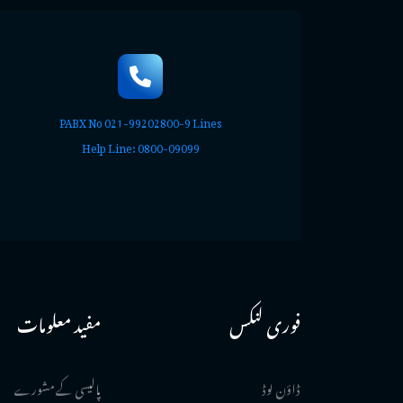
PABX No 021-99202800-9 Lines
Help Line: 0800-09099
فوری لنکس
مفید معلومات
ڈاؤن لوڈ
پالیسی کے مشورے