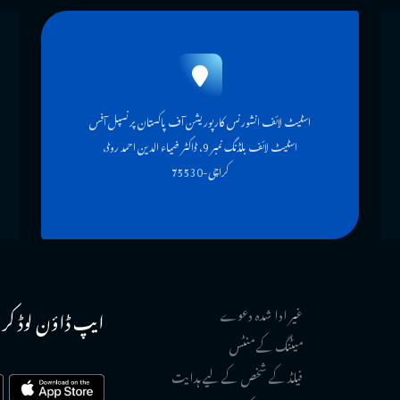
اسٹیٹ لائف انشورنس کارپوریشن آف پاکستان پرنسپل آفس
اسٹیٹ لائف بلڈنگ نمبر 9، ڈاکٹر ضیاء الدین احمد روڈ،
کراچی-75530
غیر ادا شدہ دعوے
ایپ ڈاؤن لوڈ کر
میٹنگ کے منٹس
فیلڈ کے شخص کے لیے ہدایت