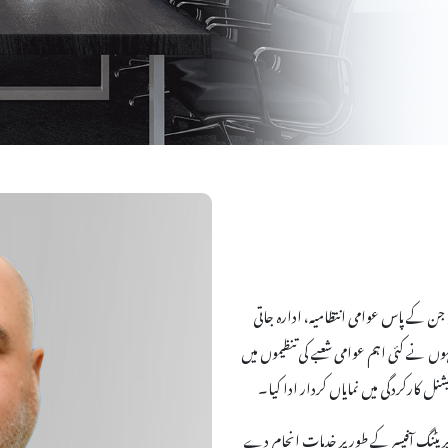
 جن کے پاس عوامی انتظامیہ، ادارہ جاتی
انہوں نے کئی اہم عوامی شعبے کی تنظیموں میں
 کارکردگی میں نمایاں کردار ادا کیا۔
پریٹنگ آفیسر کے طور پر خدمات انجام دے