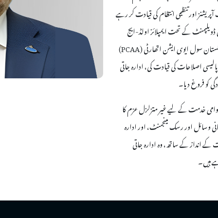
شنز اور تنظیمی انتظام کی قیادت کر رہے
ڈویلپمنٹ کے تحت ایمپلائز اولڈ-ایج
بینیفٹس انسٹیٹیوشن (EOBI) کے چیئرمین اور وزارتِ ہوا بازی میں پاکستان سول ایوی ایشن اتھارٹی (PCAA)
الیسی اصلاحات کی قیادت کی، ادارہ جاتی
دگی کو فروغ دیا۔
عوامی خدمت کے لیے غیر متزلزل عزم کا
نی وسائل اور رسک مینجمنٹ، اور ادارہ
دت کے انداز کے ساتھ، وہ ادارہ جاتی
ہے ہیں۔