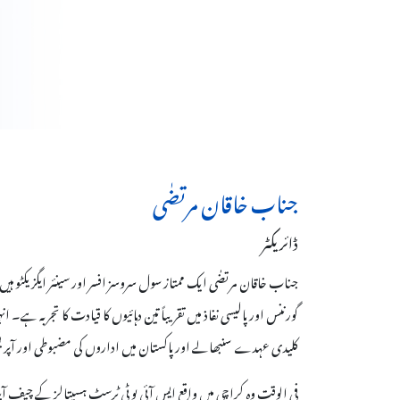
جناب خاقان مرتضٰی
ڈائریکٹر
جناب خاقان مرتضٰی ایک ممتاز سول سروسز افسر اور سینئر ایگزیکٹو ہیں
گورننس اور پالیسی نفاذ میں تقریباً تین دہائیوں کا قیادت کا تجربہ ہے۔ 
کلیدی عہدے سنبھالے اور پاکستان میں اداروں کی مضبوطی اور آپریشنل
فی الوقت وہ کراچی میں واقع ایس آئی یو ٹی ٹرسٹ ہسپتالز کے چیف آ