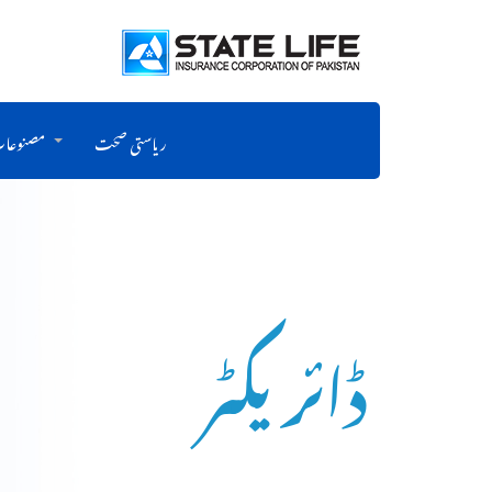
ریاستی صحت
مصنوعا
ڈائریکٹر