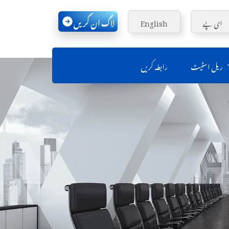
لاگ ان کریں
ای پے
English
ریل اسٹیٹ
رابطہ کریں