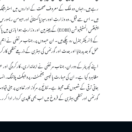
رہے ہیں، جہاں وہ ملک کے معروف صحت کے اداروں میں اسٹریٹجک آپری
ہیں۔ اس سے قبل، وہ وزارتِ اوورسیز پاکستانی اور ہیومن ریسورس 
کے ڈائریکٹر جنرل رہ چکے ہیں۔ ان عہدوں پر، جناب مرتضٰی نے اہم پ
عمل کو جدید بنایا اور جدت اور گورننس کی بہتری کے ذریعے تنظیمی کارکر
اپنے کیریئر کے دوران، جناب مرتضٰی نے ایمانداری، کارکردگی اور 
مظاہرہ کیا ہے۔ ان کی مہارت پالیسی مینجمنٹ، پروجیکٹ پلاننگ، انسا
جاتی ترقی کے شعبوں تک محیط ہے۔ نتائج پر مرکوز اور تعاون پر مبنی قیا
گورننس اور تنظیمی بہتری کے فروغ میں اب بھی کلیدی کردار ادا کر ر