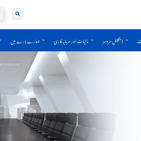
ت
ڈیجیٹل سروسز
مالیات اور سرمایہ کاری
ہمارے بارے میں