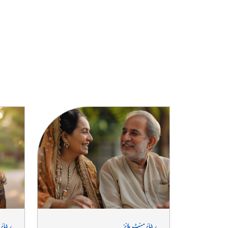
زندگی سے لطف اندوز ہونے میں مدد کریں۔ آج ہی ہمارے انشورنس پ
اور اپنی شرائط پر زندگی گزارنا شروع کریں۔
ریٹائرمنٹ پلانز
ریٹائر