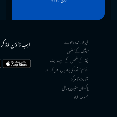
غیر ادا شدہ دعوے
ایپ ڈاؤن لوڈ کر
میٹنگ کے منٹس
فیلڈ کے شخص کے لیے ہدایت
اقوام متحدہ کی پابندیاں ایس آر اوز
شکایت کا مرکز
پاکستان سٹیزن پورٹل
ممنوعہ افراد