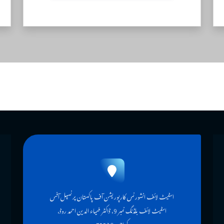
اسٹیٹ لائف انشورنس کارپوریشن آف پاکستان پرنسپل آفس
اسٹیٹ لائف بلڈنگ نمبر 9، ڈاکٹر ضیاء الدین احمد روڈ،
کراچی-75530