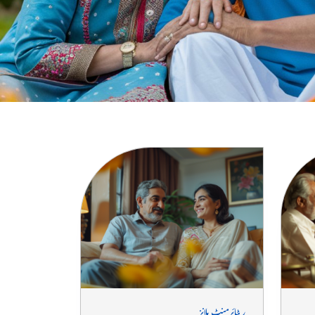
ریٹائرمنٹ پلانز