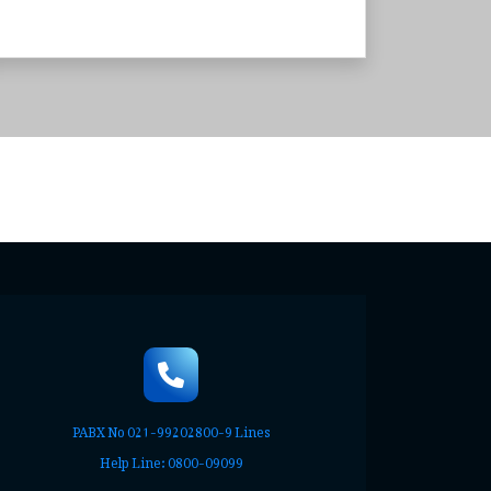
PABX No 021-99202800-9 Lines
Help Line: 0800-09099