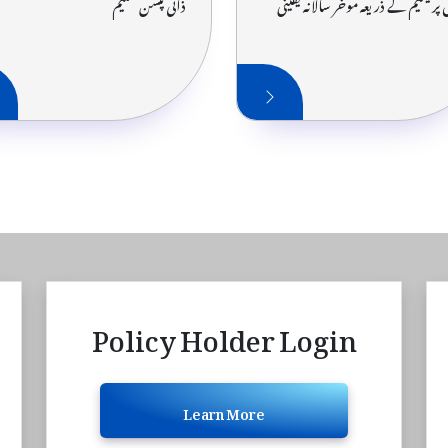
پریمیم کے ذریعہ موخر سالانہ یقینی
ذاتی پنشن سکیم
Policy Holder Login
Learn More