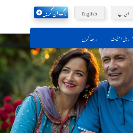
لاگ ان کریں
ای پے
English
ریل اسٹیٹ
رابطہ کریں