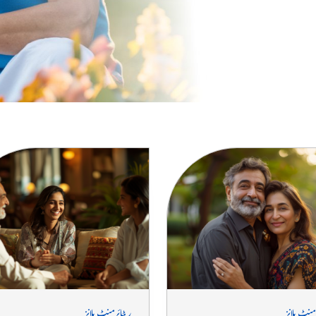
لانز کو دریافت کریں
منٹ پلانز
ریٹائرمنٹ پلانز