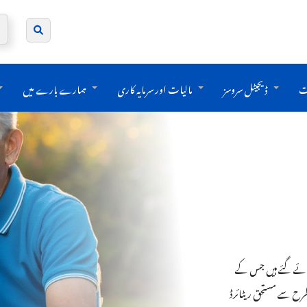
ت
ڈیجیٹل سروسز
مالیات اور سرمایہ کاری
ہمارے بارے میں
نائے گئے ہیں جس کے
طرح سے مستحق ریٹائرڈ