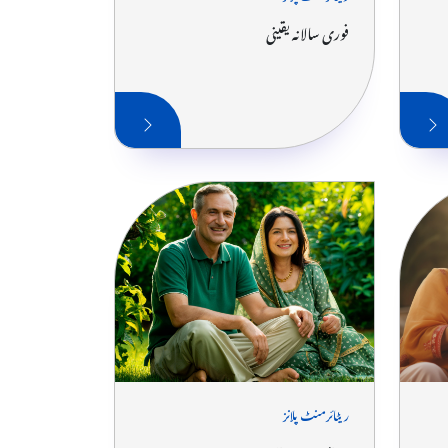
فوری سالانہ یقینی
ریٹائرمنٹ پلانز