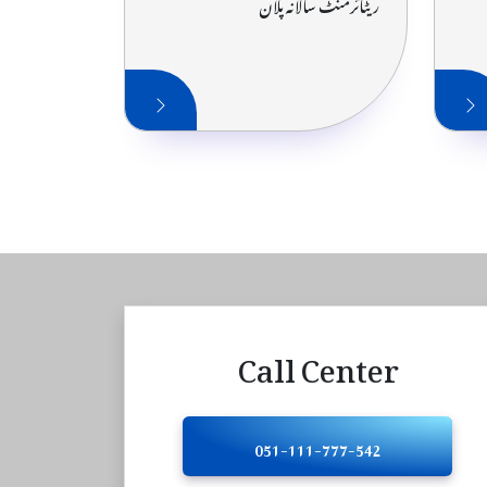
ریٹائرمنٹ سالانہ پلان
Call Center
051-111-777-542