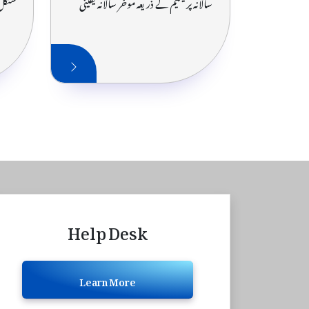
سالانہ پریمیم کے ذریعہ موخر سالانہ یقینی
سنگل 
Help Desk
Learn More