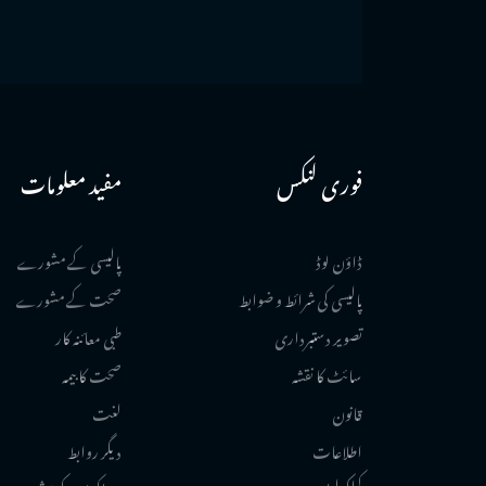
فوری لنکس
مفید معلومات
ڈاؤن لوڈ
پالیسی کے مشورے
پالیسی کی شرائط و ضوابط
صحت کے مشورے
تصویر دستبرداری
طبی معائنہ کار
سائٹ کا نقشہ
صحت کا بیمہ
قانون
لغت
اطلاعات
دیگر روابط