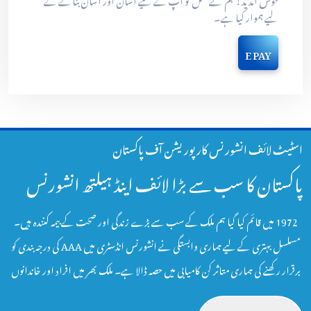
لیے ہموار کیا ہے۔
E PAY
اسٹیٹ لائف انشورنس کارپوریشن آف پاکستان
پاکستان کا سب سے بڑا لائف اینڈ ہیلتھ انشورنس
1972 میں قائم کیا گیا ہم ملک کے سب سے بڑے زندگی اور صحت کے بیمہ کنندہ ہیں۔
مسلسل بہتری کے لیے ہماری وابستگی نے انشورنس انڈسٹری میں AAA کی درجہ بندی کو
برقرار رکھنے کی ہماری متاثر کن کامیابی میں حصہ ڈالا ہے۔ ملک بھر میں افراد اور خاندانوں
کے مستقبل کو بااختیار بنانے، تحفظ دینے اور محفوظ بنانے کے عزم کے ساتھ، ہماری