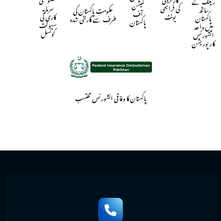
ریٹنگ کے
کمیشن
سرمایہ
کی فراہمی
ساتھ
حکومتِ پاکستان کی
آف
کاری کی
یونٹ
پاکستان
طرف سے گارنٹی شدہ
پاکستان
سہولت
میں واحد
کونسل
انشورنس
کارپوریشن
پاکستان کا وفاقی انشورنس محتسب