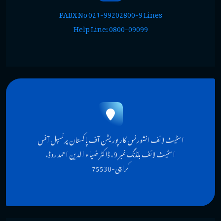
PABX No 021-99202800-9 Lines
Help Line: 0800-09099
اسٹیٹ لائف انشورنس کارپوریشن آف پاکستان پرنسپل آفس
اسٹیٹ لائف بلڈنگ نمبر 9، ڈاکٹر ضیاء الدین احمد روڈ،
کراچی-75530