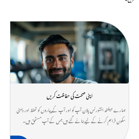
اپنی صحت کی حفاظت کریں
ہمارے ہیلتھ انشورنس پلان آپ کو اور آپ کے پیاروں کو تحفظ اور ذہنی
سکون فراہم کرنے کے لیے بنائے گئے ہیں جس کے آپ مستحق ہیں۔
چاہے اس میں طبی اخراجات کا احاطہ کرنا ہو، ہنگامی حالات سے حفاظت