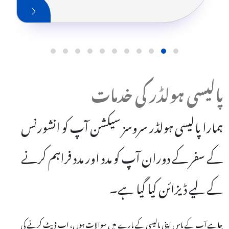
کرنا ہو، یا معیاری دیکھ بھال تک رسائی کو یقینی بنانا ہو، ہم نے آپ کا احاطہ
کیا ہے۔ صحت کی دیکھ بھال کے اخراجات کے بارے میں پریشانیوں کو
الوداع کہیں اور ایک صحت مند، خوش آپ کو ہیلو!
پالیسی ہولڈر کی خدمات
ہمارا پالیسی ہولڈر سروسز سیکشن آپ کو انشورنس
کے سفر کے دوران آپ کو مدد اور مدد فراہم کرنے
کے لیے ڈیزائن کیا گیا ہے۔
چاہے آپ کے پاس اپنی پالیسی کے بارے میں سوالات ہوں، اپ ڈیٹ کرنے کی