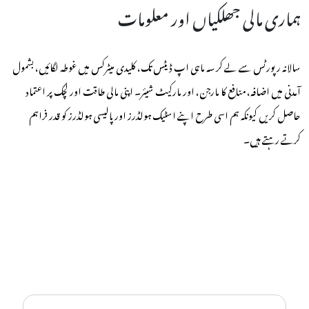
ہماری مالی جھلکیاں اور معلومات
سالانہ رپورٹس سے لے کر سہ ماہی اپ ڈیٹس تک، کلیدی میٹرکس میں غوطہ لگائیں، بشمول
آمدنی میں اضافہ، منافع کا مارجن، اور مارکیٹ شیئر۔ اپنی مالی طاقت اور لچک پر اعتماد
حاصل کریں کیونکہ ہم اسی طرح اپنے اسٹیک ہولڈرز اور پالیسی ہولڈرز کو قدر فراہم
کرتے رہتے ہیں۔