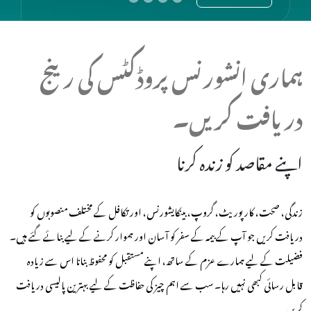
ہماری انشورنس پروڈکٹس کی رینج
دریافت کریں۔
اپنے مقاصد کو زندہ کرنا
زندگی، صحت، کارپوریٹ، گروپ، بینکایشورنس، اور تکافل کے مختلف منصوبوں کو
دریافت کریں جو آپ کے بیمہ کے سفر کو آسان اور ہموار کرنے کے لیے بنائے گئے ہیں۔
فضیلت کے لیے ہمارے عزم کے ساتھ، اپنے مستقبل کو محفوظ بنانا اس سے زیادہ
قابل رسائی کبھی نہیں رہا۔ سب سے اہم چیز کی حفاظت کے لیے بہترین پالیسی دریافت
کریں۔