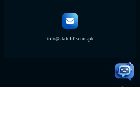
info@statelife.com.pk
فوری لنکس
ڈاؤن لوڈ
پالیسی کی شرائط و ضوابط
تصویر دستبرداری