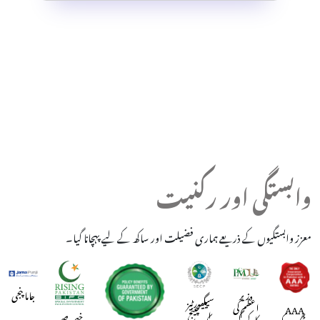
وابستگی اور رکنیت
معزز وابستگیوں کے ذریعے ہماری فضیلت اور ساکھ کے لیے پہچانا گیا۔
وزیر
جاما پنجی
سیکیورٹیز
اعظم کی
AAA
ایکسچینج
خصوصی
کارکردگی