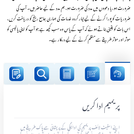
ضرورت ہو، یا دعووں میں مدد کی ضرورت ہو، ہم مدد کے لیے حاضر ہیں۔ آپ کی
ضروریات کو پورا کرنے کے لیے تیار کردہ خدمات کی ہماری جامع رینج کو دریافت کریں،
اس بات کو یقینی بناتے ہوئے کہ آپ کے پاس وہ سب کچھ ہے جو آپ کو اپنی پالیسی کو
موثر اور مؤثر طریقے سے منظم کرنے کے لیے درکار ہے۔
پریمیم ادا کریں
اپنے اسٹیٹ لائف پریمیم کی ادائیگی کے پریشانی سے پاک طریقے میں
خوش آمدید! ہم نے عمل کو آپ کے لیے آسان اور آسان بنانے کے