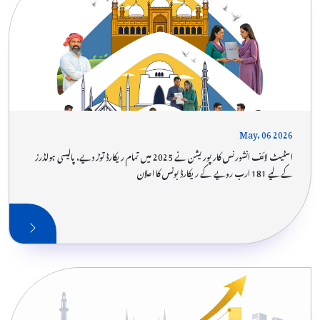
May, 06 2026
اسٹیٹ لائف انشورنس کارپوریشن نے 2025 میں تمام ریکارڈ توڑ دیے، پالیسی ہولڈرز
کے لیے 181 ارب روپے کے ریکارڈ بونس کا اعلان