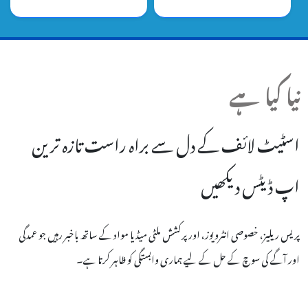
نیا کیا ہے
اسٹیٹ لائف کے دل سے براہ راست تازہ ترین
اپ ڈیٹس دیکھیں
پریس ریلیز، خصوصی انٹرویوز، اور پرکشش ملٹی میڈیا مواد کے ساتھ باخبر رہیں جو عمدگی
اور آگے کی سوچ کے حل کے لیے ہماری وابستگی کو ظاہر کرتا ہے۔