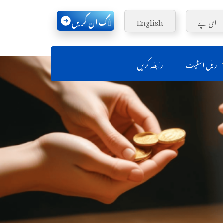
لاگ ان کریں
ای پے
English
ریل اسٹیٹ
رابطہ کریں