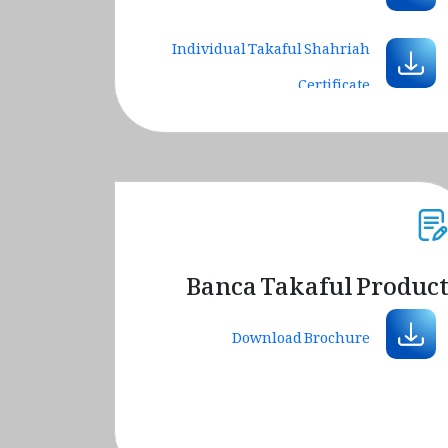
Individual Takaful Shahriah
Certificate
Group Health Takaful Shahriah
Certificate
Banca Takaful Produc
Download Brochure