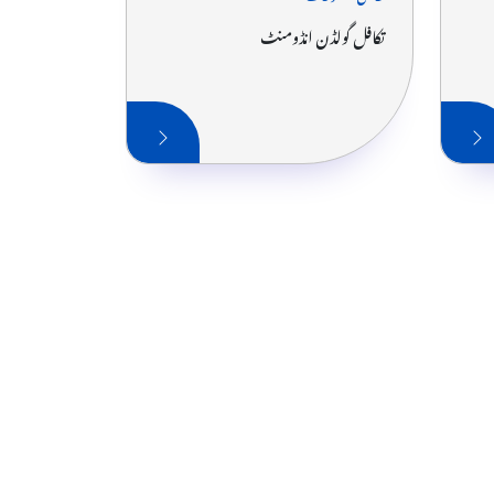
تکافل گولڈن انڈومنٹ