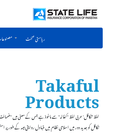
ریاستی صحت
مصنوعا
Takaful
Products
لفظ 'تکافل' عربی لفظ "کفالہ" سے ماخوذ ہے جس کے معنی ہیں "ضمانت" 
تکافل کو جدید دور میں اسلامی نظام میں متبادل روایتی بیمہ کے طور پر اس