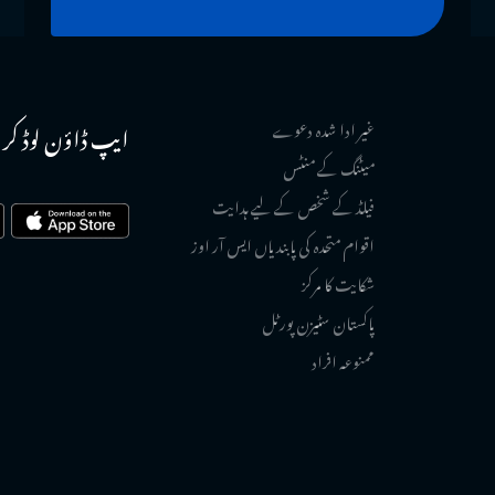
Family Takaful Limited, Pakistan
Shariah Board Mamber of Hanover Re-
Takaful Bahrain
غیر ادا شدہ دعوے
ایپ ڈاؤن لوڈ کر
Shariah Board Member of Takaful
میٹنگ کے منٹس
Emirate, UAE
فیلڈ کے شخص کے لیے ہدایت
Shariah Consultant for Deloitte (Global
اقوام متحدہ کی پابندیاں ایس آر اوز
Islamic Finance Team)
شکایت کا مرکز
Shari’ah Board Member of Amana Bank
پاکستان سٹیزن پورٹل
Limited, Sri Lanka
ممنوعہ افراد
Shari’ah Council Member of Al-Ameen
UBL Funds
Shari’ah Advisor of Pakistan Mercantile
Exchange