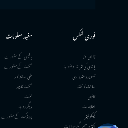
Waqf Deed
View More FAQ'S
فوری لنکس
مفید معلومات
ڈاؤن لوڈ
پالیسی کے مشورے
پالیسی کی شرائط و ضوابط
صحت کے مشورے
تصویر دستبرداری
طبی معائنہ کار
سائٹ کا نقشہ
صحت کا بیمہ
قانون
لغت
اطلاعات
دیگر روابط
کیلکولیٹر
پروڈکٹ کے مشورے
اکثر پوچھے گئے سوالات