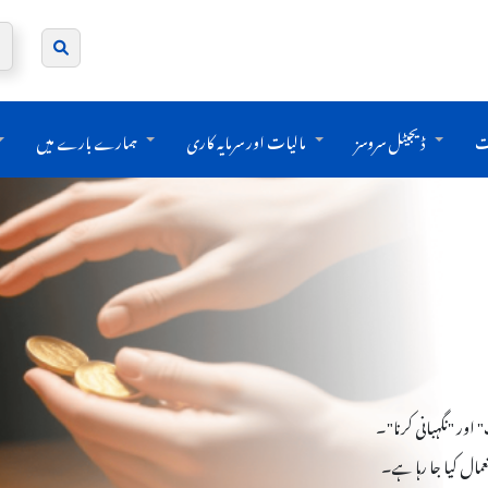
ت
ڈیجیٹل سروسز
مالیات اور سرمایہ کاری
ہمارے بارے میں
اور "نگہبانی کرنا"۔
تعمال کیا جا رہا ہے۔