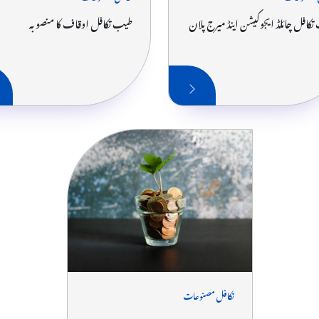
کافل چائلڈ ایجوکیشن اینڈ میرج پلان
طیب تکافل اوقاف کا منصوبہ
تکافل مصنوعات