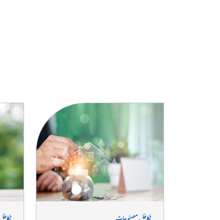
تکافل ایک کمیونٹی پولنگ سسٹم ہے جس میں شرکاء اپنی بچت مشترکہ فنڈ
کے لیے دیتے ہیں جنہیں مالی مشکلات کے وقت اس کی سب سے زی
تکافل مصنوعات
تکافل