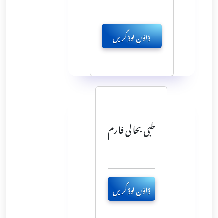
ڈاؤن لوڈ کریں
طبی بحالی فارم
ڈاؤن لوڈ کریں