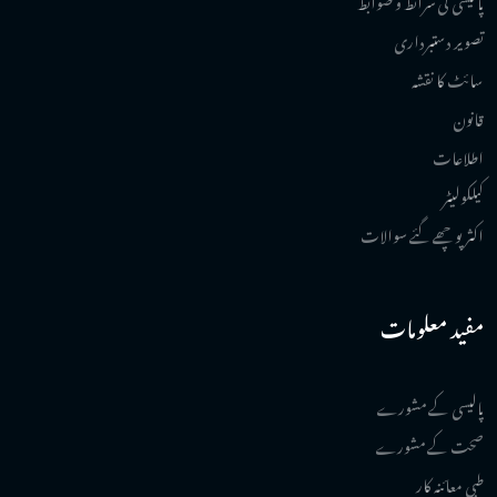
تصویر دستبرداری
سائٹ کا نقشہ
قانون
اطلاعات
کیلکولیٹر
اکثر پوچھے گئے سوالات
مفید معلومات
پالیسی کے مشورے
صحت کے مشورے
طبی معائنہ کار