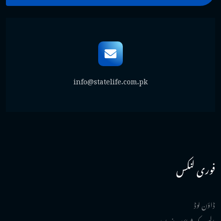
info@statelife.com.pk
فوری لنکس
ڈاؤن لوڈ
پالیسی کی شرائط و ضوابط