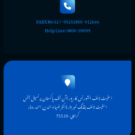
PABX No 021-99202800-9 Lines
Help Line: 0800-09099
اسٹیٹ لائف انشورنس کارپوریشن آف پاکستان پرنسپل آفس
اسٹیٹ لائف بلڈنگ نمبر 9، ڈاکٹر ضیاء الدین احمد روڈ،
کراچی-75530