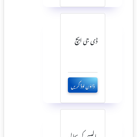
ڈی جی ایچ
ڈاؤن لوڈ کریں
پالیسی کی بحالی