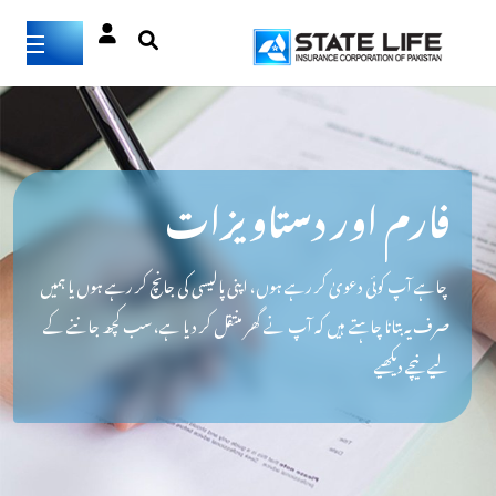
فارم اور دستاویزات
چاہے آپ کوئی دعویٰ کر رہے ہوں، اپنی پالیسی کی جانچ کر رہے ہوں یا ہمیں
صرف یہ بتانا چاہتے ہیں کہ آپ نے گھر منتقل کر دیا ہے، سب کچھ جاننے کے
لیے نیچے دیکھیے