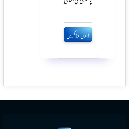
ڈاؤن لوڈ کریں