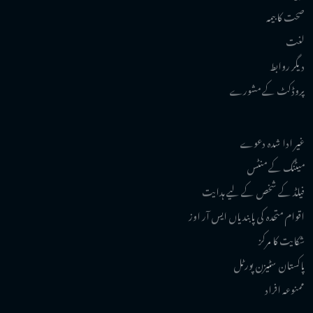
صحت کا بیمہ
لغت
دیگر روابط
پروڈکٹ کے مشورے
غیر ادا شدہ دعوے
میٹنگ کے منٹس
فیلڈ کے شخص کے لیے ہدایت
اقوام متحدہ کی پابندیاں ایس آر اوز
شکایت کا مرکز
پاکستان سٹیزن پورٹل
ممنوعہ افراد